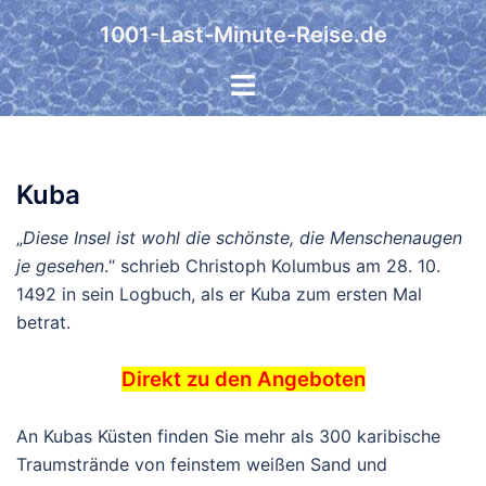
Zum
1001-Last-Minute-Reise.de
Inhalt
springen
Kuba
„
Diese Insel ist wohl die schönste, die Menschenaugen
je gesehen
.“ schrieb Christoph Kolumbus am 28. 10.
1492 in sein Logbuch, als er Kuba zum ersten Mal
betrat.
Direkt zu den Angeboten
An Kubas Küsten finden Sie mehr als 300 karibische
Traumstrände von feinstem weißen Sand und