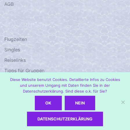
AGB
SONST NOCH
Flugzeiten
Singles
Reiselinks
Tipps für Gruppen
Diese Website benutzt Cookies. Detaillierte Infos zu Cookies
1001 – Damals…
und unserem Umgang mit Daten finden Sie in der
Datenschutzerklärung. Sind diese o.k. für Sie?
OK
NEIN
© 2026 1001-Last-Minute-Reise.de. Proudly powered
DATENSCHUTZERKLÄRUNG
by
Sydney