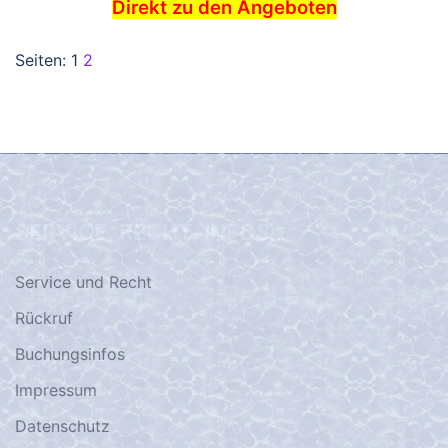
Direkt zu den Angeboten
Seiten:
1
2
SERVICE, RECHT, INFOS…
Service und Recht
Rückruf
Buchungsinfos
Impressum
Datenschutz