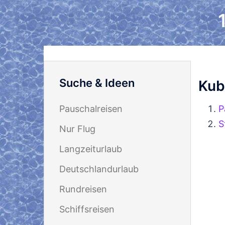
Zum
Inhalt
springen
Suche & Ideen
Kub
P
Pauschalreisen
S
Nur Flug
Langzeiturlaub
Deutschlandurlaub
Rundreisen
Schiffsreisen