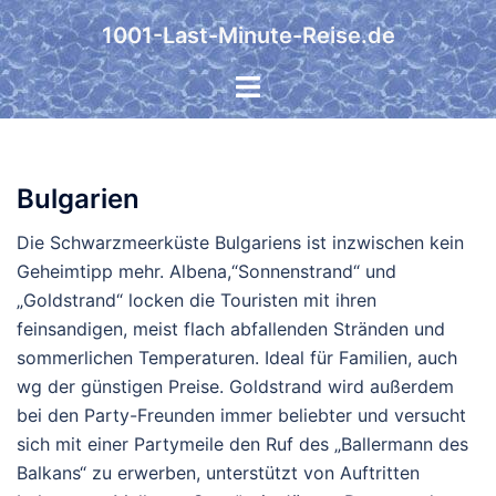
Zum
1001-Last-Minute-Reise.de
Inhalt
springen
Bulgarien
Die Schwarzmeerküste Bulgariens ist inzwischen kein
Geheimtipp mehr. Albena,“Sonnenstrand“ und
„Goldstrand“ locken die Touristen mit ihren
feinsandigen, meist flach abfallenden Stränden und
sommerlichen Temperaturen. Ideal für Familien, auch
wg der günstigen Preise. Goldstrand wird außerdem
bei den Party-Freunden immer beliebter und versucht
sich mit einer Partymeile den Ruf des „Ballermann des
Balkans“ zu erwerben, unterstützt von Auftritten