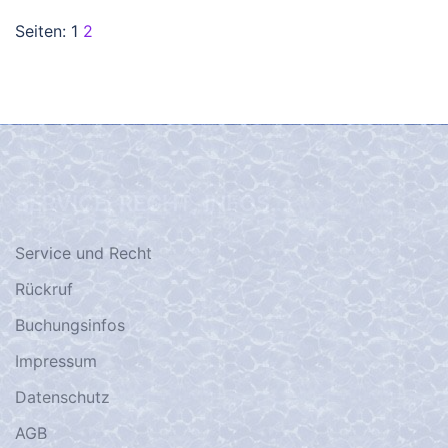
Seiten:
1
2
SERVICE, RECHT, INFOS…
Service und Recht
Rückruf
Buchungsinfos
Impressum
Datenschutz
AGB