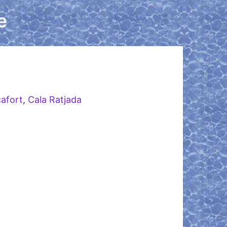
e
cafort
,
Cala Ratjada