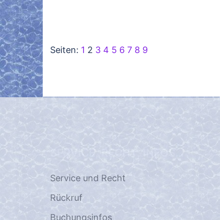
Seiten:
1
2
3
4
5
6
7
8
9
SERVICE, RECHT, INFOS…
Service und Recht
Rückruf
Buchungsinfos