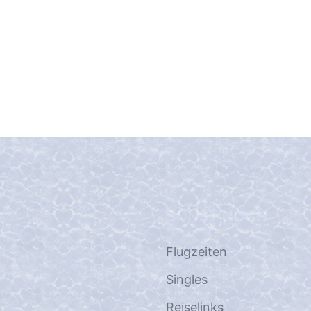
SONST NOCH
Flugzeiten
Singles
Reiselinks