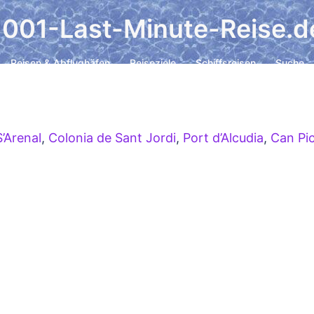
1001-Last-Minute-Reise.d
Reisen & Abflughäfen
Reiseziele
Schiffsreisen
Suche
S’Arenal
,
Colonia de Sant Jordi
,
Port d’Alcudia
,
Can Pi